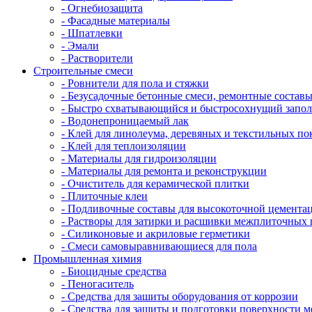
- Огнебиозащита
- Фасадные материалы
- Шпатлевки
- Эмали
- Растворители
Строительные смеси
- Ровнители для пола и стяжки
- Безусадочные бетонные смеси, ремонтные состав
- Быстро схватывающийся и быстросохнущий запо
- Водонепроницаемый лак
- Клей для линолеума, деревяных и текстильных п
- Клей для теплоизоляции
- Материалы для гидроизоляции
- Материалы для ремонта и реконструкции
- Очиститель для керамической плитки
- Плиточные клеи
- Подливочные составы для высокоточной цемента
- Растворы для затирки и расшивки межплиточных
- Силиконовые и акриловые герметики
- Смеси самовыравнивающиеся для пола
Промышленная химия
- Биоцидные средства
- Пеногаситель
- Средства для зашиты оборудования от коррозии
- Средства для защиты и подготовки поверхности м