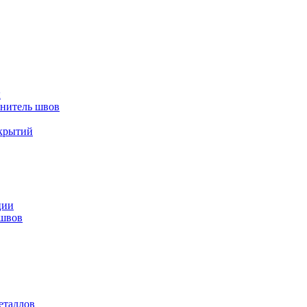
ы
лнитель швов
окрытий
ции
 швов
еталлов