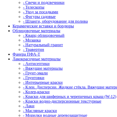
- Свечи и подсвечники
- Телескопы
- Уход за посадками
- Фигуры садовые
- Шланги, оборудование для полива
Керамические вставки и бордюры
Облицовочные материалы
- Кварц облицовочный
- Мозаика
- Натуральный гранит
- Травертин
Фанера ПФА-Т
Лакокрасочные материалы
- Антисептики
- Вяжущие материалы
- Грунт-эмали
- Грунтовки
- Интерьерные краски
- Клеи. Дисперсии. Жидкие стёкла. Вяжущие матер
- Колер-краски
- Краски для шиферных и черепичных крыш (W-12)
- Краски водно-дисперсионные текстурные
- Лаки
- Масляные краски
- Морилки водные деревозащитные