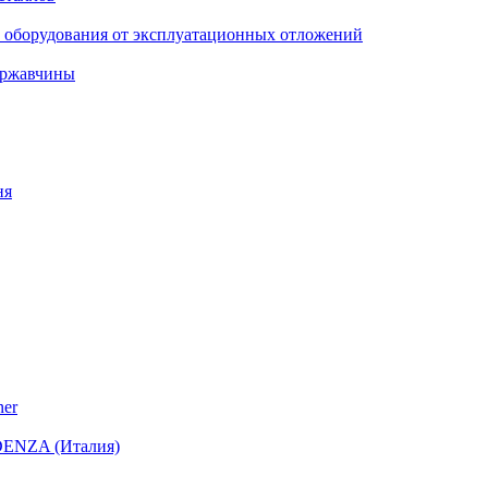
о оборудования от эксплуатационных отложений
и ржавчины
ня
ner
DENZA (Италия)