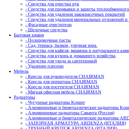
- Средства для очистки рук
- Средства для промывки и защиты теплообменног
- Средства для удаления лакокрасочных покрытий
- Средства для удаления минеральных отложений 
- Фасадные очистители
- Щелочные средства
Бытовая химия
- Полировочные пасты
- Сад, терраса, балкон, уличная зона.
- Средства для кафеля, мрамора и натурального кам
- Средства для кухонь и домашнего хозяйства
- Средства для ухода за сантехникой
- Удаление плесени
Мебель
- Кресла для руководителя CHAIRMAN
- Кресла для оператора CHAIRMAN
- Кресла для посетителя CHAIRMAN
- Мягкая офисная мебель CHAIRMAN
Радиаторы
- Чугунные радиаторы Konner
- Алюминиевые и биметаллические радиаторы Kon
- Алюминиевые радиаторы Саванта (Россия)
- Алюминиевые и биметаллические радиаторы AR
- ЗАПОРНАЯ АРМАТУРА ARDENZA (ИТАЛИЯ)
- ТРУБНЫЙ КРЕПЕЖ ARDENZA (ИТАЛИЯ)