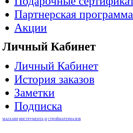
Подарочные сертифика
Партнерская программа
Акции
Личный Кабинет
Личный Кабинет
История заказов
Заметки
Подписка
М
А
Г
А
З
И
Н
И
Н
С
Т
Р
У
М
Е
Н
Т
А
И
С
Т
Р
О
Й
М
А
Т
Е
Р
И
А
Л
О
В